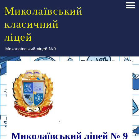
Skip
Миколаївський
PRI
to
ME
content
класичний
ліцей
Миколаївський ліцей №9
Миколаївський ліцей № 9