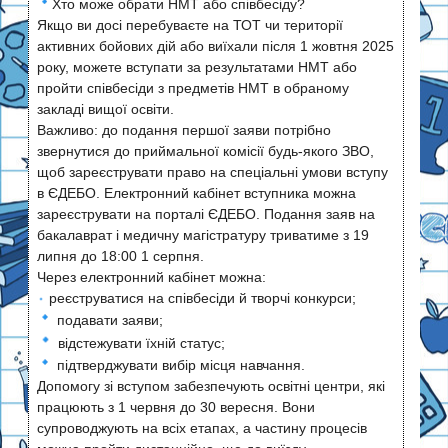
Хто може обрати НМТ або співбесіду?
Якщо ви досі перебуваєте на ТОТ чи території
активних бойових дій або виїхали після 1 жовтня 2025
року, можете вступати за результатами НМТ або
пройти співбесіди з предметів НМТ в обраному
закладі вищої освіти.
Важливо: до подання першої заяви потрібно
звернутися до приймальної комісії будь-якого ЗВО,
щоб зареєструвати право на спеціальні умови вступу
в ЄДЕБО. Електронний кабінет вступника можна
зареєструвати на порталі ЄДЕБО. Подання заяв на
бакалаврат і медичну магістратуру триватиме з 19
липня до 18:00 1 серпня.
Через електронний кабінет можна:
реєструватися на співбесіди й творчі конкурси;
подавати заяви;
відстежувати їхній статус;
підтверджувати вибір місця навчання.
Допомогу зі вступом забезпечують освітні центри, які
працюють з 1 червня до 30 вересня. Вони
супроводжують на всіх етапах, а частину процесів