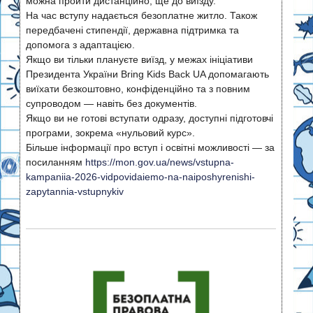
можна пройти дистанційно, ще до виїзду.
На час вступу надається безоплатне житло. Також
передбачені стипендії, державна підтримка та
допомога з адаптацією.
Якщо ви тільки плануєте виїзд, у межах ініціативи
Президента України Bring Kids Back UA допомагають
виїхати безкоштовно, конфіденційно та з повним
супроводом — навіть без документів.
Якщо ви не готові вступати одразу, доступні підготовчі
програми, зокрема «нульовий курс».
Більше інформації про вступ і освітні можливості — за
посиланням
https://mon.gov.ua/news/
vstupna-
kampaniia-2026-
vidpovidaiemo-na-
naiposhyrenishi-
zapytannia-
vstupnykiv